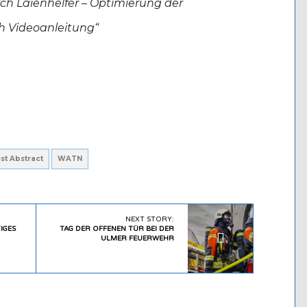
ch Laienhelfer – Optimierung der
h Videoanleitung“
st Abstract
WATN
NEXT STORY:
IGES
TAG DER OFFENEN TÜR BEI DER
ULMER FEUERWEHR