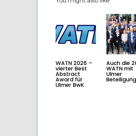
You might also like
WATN 2026 –
Auch die 2
vierter Best
WATN mit
Abstract
Ulmer
Award für
Beteiligun
Ulmer BwK