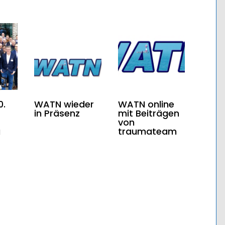
0.
WATN wieder
WATN online
in Präsenz
mit Beiträgen
von
g
traumateam