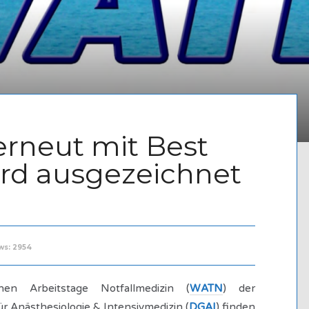
rneut mit Best
rd ausgezeichnet
ws: 2954
hen Arbeitstage Notfallmedizin (
WATN
) der
r Anästhesiologie & Intensivmedizin (
DGAI
) finden