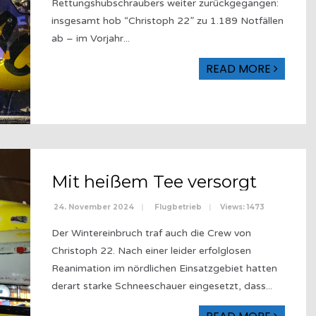
Rettungshubschraubers weiter zurückgegangen:
insgesamt hob “Christoph 22” zu 1.189 Notfällen
ab – im Vorjahr
...
READ MORE
Mit heißem Tee versorgt
24. November 2024
|
Flugbetrieb
|
Views: 1473
Der Wintereinbruch traf auch die Crew von
Christoph 22. Nach einer leider erfolglosen
Reanimation im nördlichen Einsatzgebiet hatten
derart starke Schneeschauer eingesetzt, dass
...