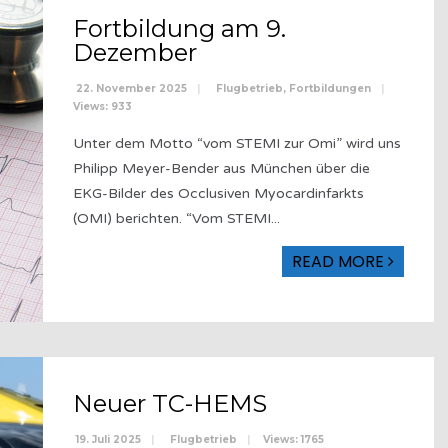
Fortbildung am 9.
Dezember
22. November 2025
|
Flugbetrieb
,
Fortbildungen
|
Views: 933
Unter dem Motto “vom STEMI zur Omi” wird uns
Philipp Meyer-Bender aus München über die
EKG-Bilder des Occlusiven Myocardinfarkts
(OMI) berichten. “Vom STEMI
...
READ MORE
Neuer TC-HEMS
19. Juli 2025
|
Flugbetrieb
|
Views: 1765