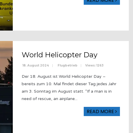
READ MORE
World Helicopter Day
18. August 2024
|
Flugbetrieb
|
Views: 1263
Der 18. August ist World Helicopter Day –
bereits zum 10. Mal findet dieser Tag jedes Jahr
am 3. Sonntag im August statt. “If a man is in
need of rescue, an airplane
...
READ MORE