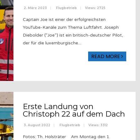
2. März 2023
|
Flugbetrieb
|
Views: 2725
Captain Joe ist einer der erfolgreichsten
YouTube-Kanäle zum Thema Luftfahrt. Joseph
Diebolder (“Joe“) ist ein britisch-deutscher Pilot,
der für die luxemburgische
...
READ MORE
Erste Landung von
Christoph 22 auf dem Dach
3. August 2022
|
Flugbetrieb
|
Views: 3312
Fotos: Th. Holsträter Am Montag den 1.