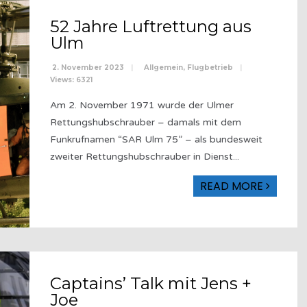
52 Jahre Luftrettung aus
Ulm
2. November 2023
|
Allgemein
,
Flugbetrieb
|
Views: 6321
Am 2. November 1971 wurde der Ulmer
Rettungshubschrauber – damals mit dem
Funkrufnamen “SAR Ulm 75” – als bundesweit
zweiter Rettungshubschrauber in Dienst
...
READ MORE
Captains’ Talk mit Jens +
Joe