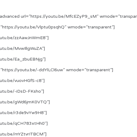
advanced url=”https://youtu.be/MfcEZyP9_sM” wmode=”transpar
”https://youtu.be/Vlptu0psqhQ” wmode=”transparent”]
youtu.be/zzAawJnWmE8″]
outu.be/MvwIllgWuZA”]
outu.be/Ea_zbuEBNjg”]
”https://youtu.be/-ddYlLCl6uw” wmode=”transparent”]
outu.be/vuovHGfS-c8″]
outu.be/-iDsD-FKsho”]
youtu.be/gWd6jmK0VTQ”]
youtu.be/r3de9vYw9H8″]
youtu.be/qCH783xtHh0″]
youtu.be/mYZtvrITBCM”]