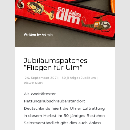
Written by
Admin
Jubiläumspatches
“Fliegen für Ulm”
24. September 2021
|
50 jähriges Jubiläum
|
Views: 6309
Als zweitältester
Rettungshubschrauberstandort
Deutschlands feiert die Ulmer Luftrettung
in diesem Herbst ihr 50-jähriges Bestehen.
Selbstverständlich gibt dies auch Anlass
...