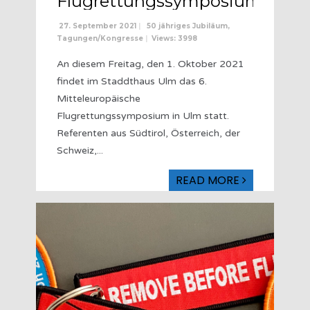
Flugrettungssymposium
27. September 2021
|
50 jähriges Jubiläum
,
Tagungen/Kongresse
|
Views: 3998
An diesem Freitag, den 1. Oktober 2021
findet im Staddthaus Ulm das 6.
Mitteleuropäische
Flugrettungssymposium in Ulm statt.
Referenten aus Südtirol, Österreich, der
Schweiz,
...
READ MORE