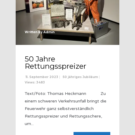
Written by
Admin
50 Jahre
Rettungsspreizer
11. September 2023
|
50 jähriges Jubiläum
|
Views: 3483
Text/Foto: Thomas Heckmann Zu
einem schweren Verkehrsunfall bringt die
Feuerwehr ganz selbstverständlich
Rettungsspreizer und Rettungsschere,
um
...