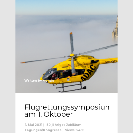
Written by
Admin
Flugrettungssymposium
am 1. Oktober
1. Mai 2021
|
50 jähriges Jubiläum
,
Tagungen/Kongresse
|
Views: 5485