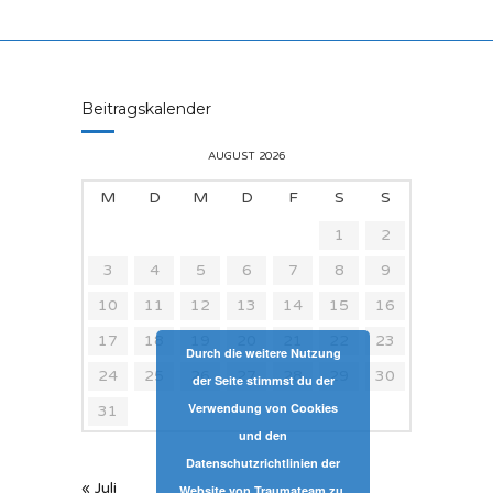
Beitragskalender
AUGUST 2026
M
D
M
D
F
S
S
1
2
3
4
5
6
7
8
9
10
11
12
13
14
15
16
17
18
19
20
21
22
23
Durch die weitere Nutzung
24
25
26
27
28
29
30
der Seite stimmst du der
Verwendung von Cookies
31
und den
Datenschutzrichtlinien der
« Juli
Website von Traumateam zu.