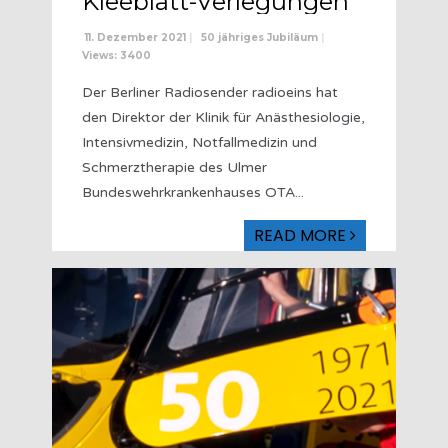
Kleeblatt-Verlegungen
11. Dezember 2021
|
50 jähriges Jubiläum
|
Views: 3400
Der Berliner Radiosender radioeins hat
den Direktor der Klinik für Anästhesiologie,
Intensivmedizin, Notfallmedizin und
Schmerztherapie des Ulmer
Bundeswehrkrankenhauses OTA
...
READ MORE