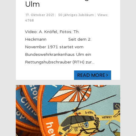
Ulm
17. Oktober 2021
|
50 jähriges Jubiläum
|
Views:
4768
Video: A. Knöfel, Fotos: Th.
Heckmann Seit dem 2.
November 1971 startet vom
Bundeswehrkrankenhaus Ulm ein
Rettungshubschrauber (RTH) zur
...
READ MORE