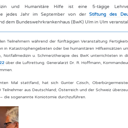
zin und Humanitäre Hilfe ist eine 5-tägige Lehrver
, die jedes Jahr im September von der
Stiftung des Deu
nd dem Bundeswehrkrankenhaus (BwK) Ulm in Ulm veranstalt
n Teilnehmern während der fünftägigen Veranstaltung Fertigkeite
 in Katastrophengebieten oder bei humanitären Hilfseinsätzen umfa
zin, Notfallmedizin u. Schmerztherapie des BwK unterrichteten i
 22
über die Luftrettung. Generalarzt Dr. R. Hoffmann, Kommandeur
kommen.
nten Mal stattfand, hat sich Gunter Czisch, Oberbürgermeist
eilnehmer aus Deutschland; Österreich und der Schweiz überzeugt 
” – die sogenannte Koniotomie durchzuführen.