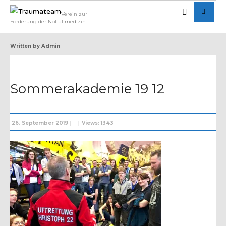
Verein zur
Förderung der Notfallmedizin
Written by
Admin
Sommerakademie 19 12
26. September 2019
|
|
Views: 1343