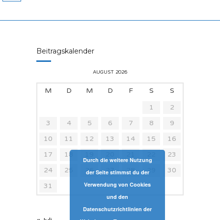
Beitragskalender
AUGUST 2026
M
D
M
D
F
S
S
1
2
3
4
5
6
7
8
9
10
11
12
13
14
15
16
17
18
19
20
21
22
23
Durch die weitere Nutzung
24
25
26
27
28
29
30
der Seite stimmst du der
Verwendung von Cookies
31
und den
Datenschutzrichtlinien der