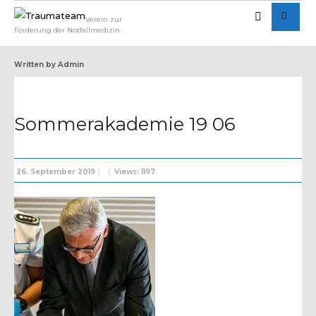
Verein zur
Förderung der Notfallmedizin
Written by
Admin
Sommerakademie 19 06
26. September 2019
|
|
Views: 1197