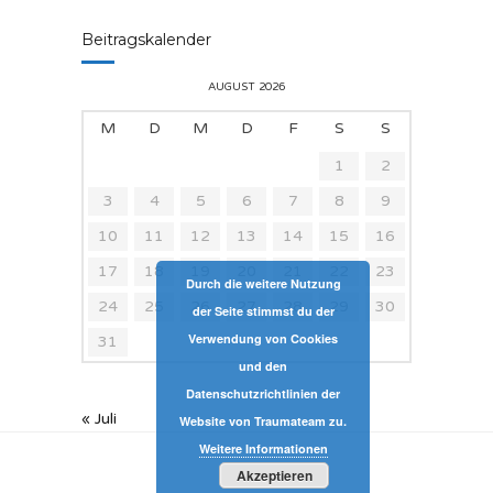
Beitragskalender
AUGUST 2026
M
D
M
D
F
S
S
1
2
3
4
5
6
7
8
9
10
11
12
13
14
15
16
17
18
19
20
21
22
23
Durch die weitere Nutzung
24
25
26
27
28
29
30
der Seite stimmst du der
Verwendung von Cookies
31
und den
Datenschutzrichtlinien der
« Juli
Website von Traumateam zu.
Weitere Informationen
Akzeptieren