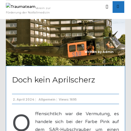
Verein zur
Förderung der Notfallmedizin
Written by
Admin
Doch kein Aprilscherz
2. April 2024
|
Allgemein
|
Views: 1695
O
ffensichtlich war die Vermutung, es
handele sich bei der Farbe Pink auf
dem SAR-Hubschrauber um einen