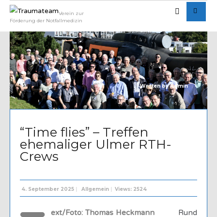
Verein zur
Förderung der Notfallmedizin
Written by
Admin
“Time flies” – Treffen
ehemaliger Ulmer RTH-
Crews
4. September 2025
|
Allgemein
|
Views: 2524
ext/Foto: Thomas Heckmann
Rund