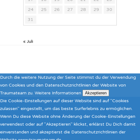
24
25
26
27
28
29
30
31
« Juli
Durch die weitere Nutzung der Seite stimmst du der Verwendung
von Cookies und den Datenschutzrichtlinien der Website von
Traumateam zu.
Weitere Informationen
Akzeptieren
Die Cookie-Einstellungen auf dieser Website sind auf "Cookies
zulassen" eingestellt, um das beste Surferlebnis zu ermöglichen.
Wenn Du diese Website ohne Änderung der Cookie-Einstellungen
verwendest oder auf "Akzeptieren" klickst, erklärst Du Dich damit
einverstanden und akzeptierst die Datenschutzrichtlinien der
Website www.traumateam.de.