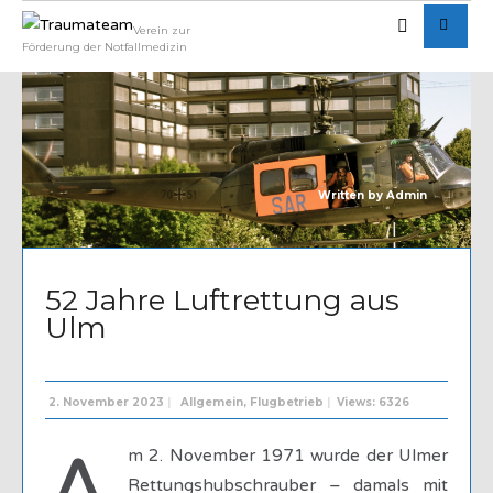
Verein zur
Förderung der Notfallmedizin
Written by
Admin
52 Jahre Luftrettung aus
Ulm
2. November 2023
|
Allgemein
,
Flugbetrieb
|
Views: 6326
m 2. November 1971 wurde der Ulmer
Rettungshubschrauber – damals mit