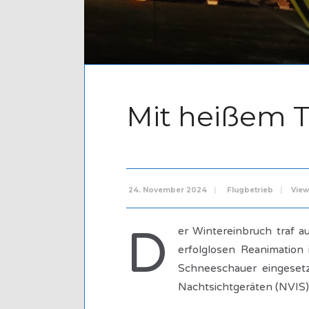
Mit heißem T
24. November 2024
|
Flugbetrieb
|
View
D
er Wintereinbruch traf a
erfolglosen Reanimation 
Schneeschauer eingesetz
Nachtsichtgeräten (NVIS)