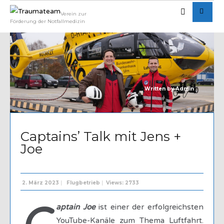
Verein zur
Förderung der Notfallmedizin
Written by
Admin
Captains’ Talk mit Jens +
Joe
2. März 2023
|
Flugbetrieb
|
Views: 2733
aptain Joe
ist einer der erfolgreichsten
YouTube-Kanäle zum Thema Luftfahrt.