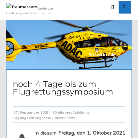
Verein zur
Förderung der Notfallmedizin
Written by
Admin
noch 4 Tage bis zum
Flugrettungssymposium
27. September 2021
|
50 jähriges Jubiläum
,
Tagungen/Kongresse
|
Views: 3997
n diesem
Freitag, den 1. Oktober 2021