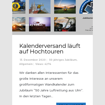
Written by
Admin
Kalenderversand läuft
auf Hochtouren
13. Dezember 2020
|
50 jähriges Jubiläum
,
Allgemein
|
Views: 4274
Wir danken allen Interessenten für das
große Interesse an unserem
großformatigen Wandkalender zum
Jubiläum “50 Jahre Luftrettung aus Ulm“.
In den letzten Tagen
...