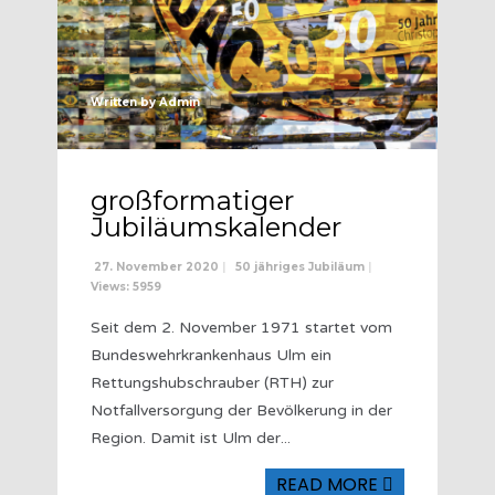
Written by
Admin
großformatiger
Jubiläumskalender
27. November 2020
|
50 jähriges Jubiläum
|
Views: 5959
Seit dem 2. November 1971 startet vom
Bundeswehrkrankenhaus Ulm ein
Rettungshubschrauber (RTH) zur
Notfallversorgung der Bevölkerung in der
Region. Damit ist Ulm der
...
READ MORE