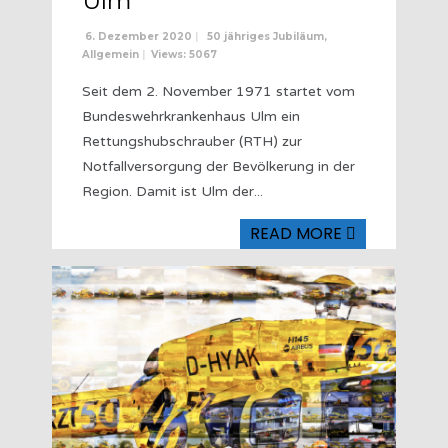
Ulm”
6. Dezember 2020
|
50 jähriges Jubiläum
,
Allgemein
|
Views: 5067
Seit dem 2. November 1971 startet vom
Bundeswehrkrankenhaus Ulm ein
Rettungshubschrauber (RTH) zur
Notfallversorgung der Bevölkerung in der
Region. Damit ist Ulm der
...
READ MORE