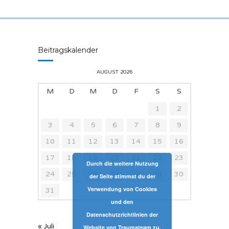
Beitragskalender
AUGUST 2026
M
D
M
D
F
S
S
1
2
3
4
5
6
7
8
9
10
11
12
13
14
15
16
17
18
19
20
21
22
23
Durch die weitere Nutzung
24
25
26
27
28
29
30
der Seite stimmst du der
Verwendung von Cookies
31
und den
Datenschutzrichtlinien der
« Juli
Website von Traumateam zu.