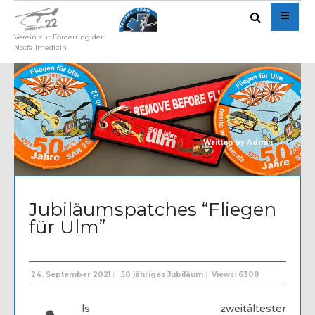
Verein zur Förderung der
Notfallmedizin
Written by
Admin
Jubiläumspatches “Fliegen
für Ulm”
24. September 2021
|
50 jähriges Jubiläum
|
Views: 6308
ls zweitältester