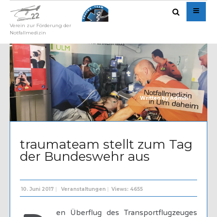
Verein zur Förderung der
Notfallmedizin
Written by
Admin
traumateam stellt zum Tag
der Bundeswehr aus
10. Juni 2017
|
Veranstaltungen
|
Views: 4655
en Überflug des Transportflugzeuges