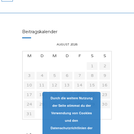
Beitragskalender
AUGUST 2026
M
D
M
D
F
S
S
1
2
3
4
5
6
7
8
9
10
11
12
13
14
15
16
17
18
19
20
21
22
23
Durch die weitere Nutzung
24
25
26
27
28
29
30
der Seite stimmst du der
Verwendung von Cookies
31
und den
Datenschutzrichtlinien der