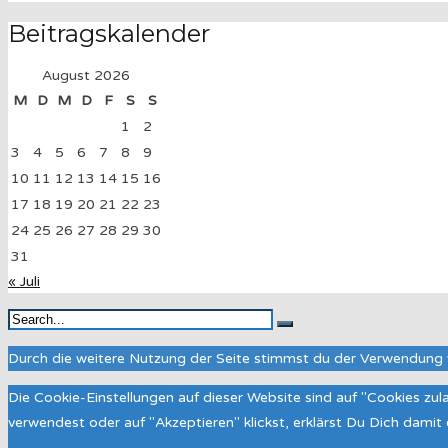
Beitragskalender
August 2026
M
D
M
D
F
S
S
1
2
3
4
5
6
7
8
9
10
11
12
13
14
15
16
17
18
19
20
21
22
23
24
25
26
27
28
29
30
31
« Juli
Durch die weitere Nutzung der Seite stimmst du der Verwendung 
Die Cookie-Einstellungen auf dieser Website sind auf "Cookies zu
verwendest oder auf "Akzeptieren" klickst, erklärst Du Dich dami