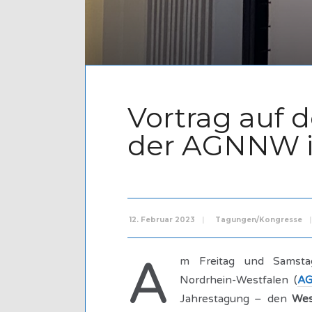
Vortrag auf 
der AGNNW i
12. Februar 2023
|
Tagungen/Kongresse
|
A
m Freitag und Samstag
Nordrhein-Westfalen (
A
Jahrestagung – den
Wes