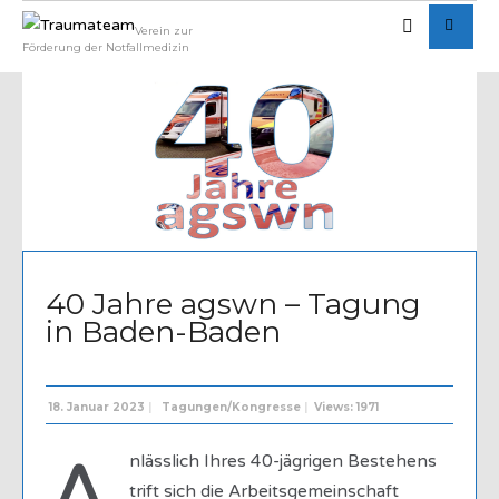
Verein zur
Förderung der Notfallmedizin
Written by
Admin
40 Jahre agswn – Tagung
in Baden-Baden
18. Januar 2023
|
Tagungen/Kongresse
|
Views: 1971
nlässlich Ihres 40-jägrigen Bestehens
trift sich die Arbeitsgemeinschaft