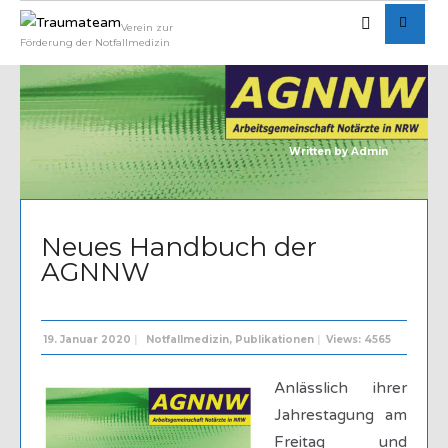
Verein zur
Förderung der Notfallmedizin
Written by
Admin
Neues Handbuch der
AGNNW
19. Januar 2020
|
Notfallmedizin
,
Publikationen
|
Views: 4565
Anlässlich ihrer
Jahrestagung am
Freitag und