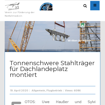
Verein zur Förderung der
Notfallmedizin
Written by
Admin
Tonnenschwere Stahlträger
für Dachlandeplatz
montiert
19. April 2020
|
Allgemein
,
Flugbetrieb
|
Views: 6086
OTOS: Uwe Haußer und Sylvi