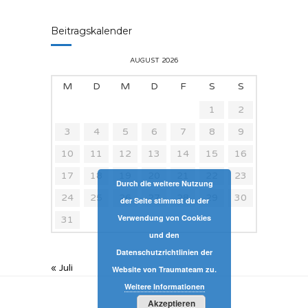
Beitragskalender
AUGUST 2026
M
D
M
D
F
S
S
1
2
3
4
5
6
7
8
9
10
11
12
13
14
15
16
17
18
19
20
21
22
23
Durch die weitere Nutzung
24
25
26
27
28
29
30
der Seite stimmst du der
Verwendung von Cookies
31
und den
Datenschutzrichtlinien der
« Juli
Website von Traumateam zu.
Weitere Informationen
Akzeptieren