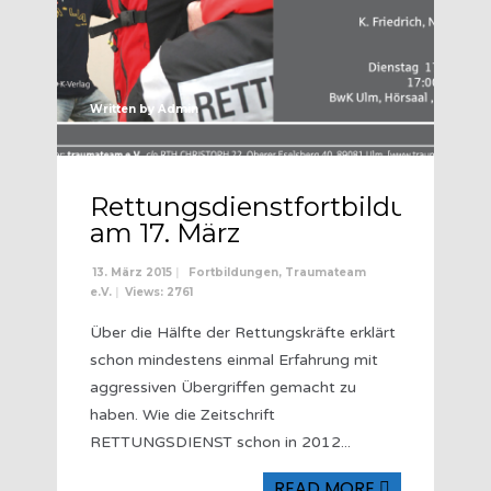
Written by
Admin
Rettungsdienstfortbildung
am 17. März
13. März 2015
|
Fortbildungen
,
Traumateam
e.V.
|
Views: 2761
Über die Hälfte der Rettungskräfte erklärt
schon mindestens einmal Erfahrung mit
aggressiven Übergriffen gemacht zu
haben. Wie die Zeitschrift
RETTUNGSDIENST schon in 2012
...
READ MORE