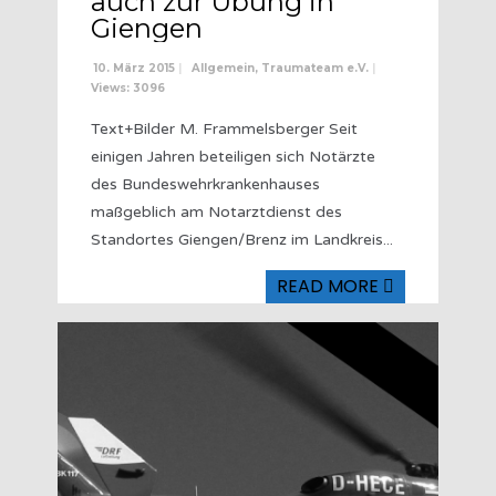
auch zur Übung in
Giengen
10. März 2015
|
Allgemein
,
Traumateam e.V.
|
Views: 3096
Text+Bilder M. Frammelsberger Seit
einigen Jahren beteiligen sich Notärzte
des Bundeswehrkrankenhauses
maßgeblich am Notarztdienst des
Standortes Giengen/Brenz im Landkreis
...
READ MORE