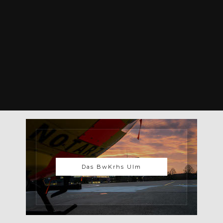
Das BwKrhs Ulm