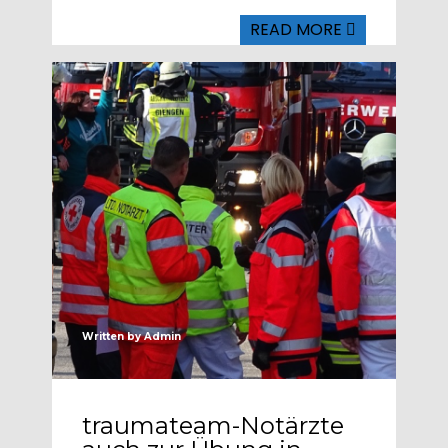
READ MORE
Written by
Admin
traumateam-Notärzte