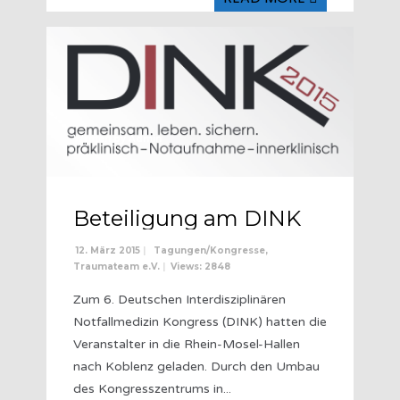
Written by
Admin
Beteiligung am DINK
12. März 2015
|
Tagungen/Kongresse
,
Traumateam e.V.
|
Views: 2848
Zum 6. Deutschen Interdisziplinären
Notfallmedizin Kongress (DINK) hatten die
Veranstalter in die Rhein-Mosel-Hallen
nach Koblenz geladen. Durch den Umbau
des Kongresszentrums in
...