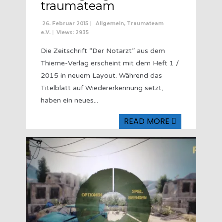
traumateam
26. Februar 2015
|
Allgemein
,
Traumateam
e.V.
|
Views: 2935
Die Zeitschrift “Der Notarzt” aus dem
Thieme-Verlag erscheint mit dem Heft 1 /
2015 in neuem Layout. Während das
Titelblatt auf Wiedererkennung setzt,
haben ein neues
...
READ MORE