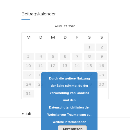
Beitragskalender
AUGUST 2026
M
D
M
D
F
S
S
1
2
3
4
5
6
7
8
9
10
11
12
13
14
15
16
17
18
19
20
21
22
23
Durch die weitere Nutzung
24
25
26
27
28
29
30
der Seite stimmst du der
Verwendung von Cookies
31
und den
Datenschutzrichtlinien der
« Juli
Website von Traumateam zu.
Weitere Informationen
Akzeptieren