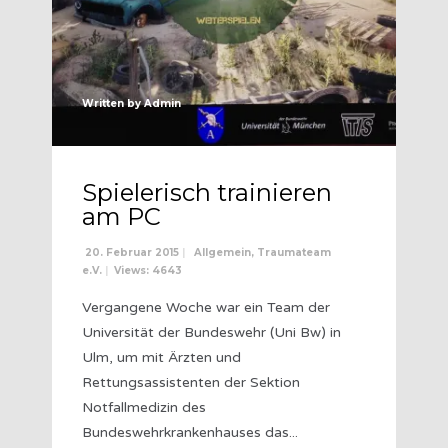
Written by
Admin
Spielerisch trainieren
am PC
20. Februar 2015
|
Allgemein
,
Traumateam
e.V.
|
Views: 4643
Vergangene Woche war ein Team der
Universität der Bundeswehr (Uni Bw) in
Ulm, um mit Ärzten und
Rettungsassistenten der Sektion
Notfallmedizin des
Bundeswehrkrankenhauses das
...