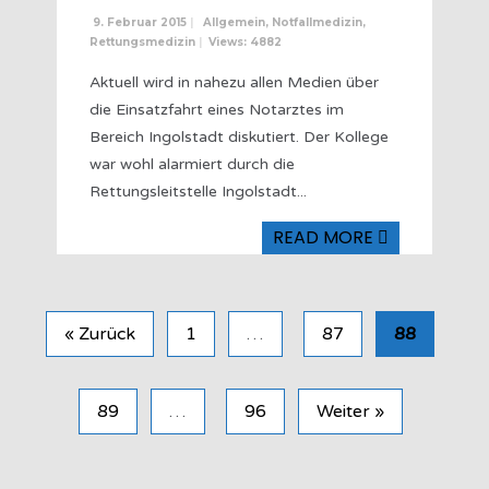
9. Februar 2015
|
Allgemein
,
Notfallmedizin
,
Rettungsmedizin
|
Views: 4882
Aktuell wird in nahezu allen Medien über
die Einsatzfahrt eines Notarztes im
Bereich Ingolstadt diskutiert. Der Kollege
war wohl alarmiert durch die
Rettungsleitstelle Ingolstadt
...
READ MORE
« Zurück
1
…
87
88
89
…
96
Weiter »