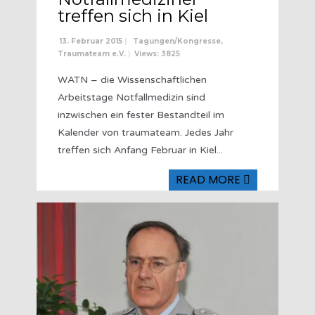
treffen sich in Kiel
13. Februar 2015
|
Tagungen/Kongresse
,
Traumateam e.V.
|
Views: 3825
WATN – die Wissenschaftlichen
Arbeitstage Notfallmedizin sind
inzwischen ein fester Bestandteil im
Kalender von traumateam. Jedes Jahr
treffen sich Anfang Februar in Kiel
...
READ MORE