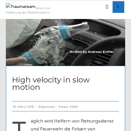
Verein zur
Förderung der Notfallmedizin
Written by
Andreas Knöfel
High velocity in slow
motion
16. März 2015
|
Allgemein
|
Views: 3696
äglich wird Helfern von Rettungsdienst
und Feuerwehr die Folgen von