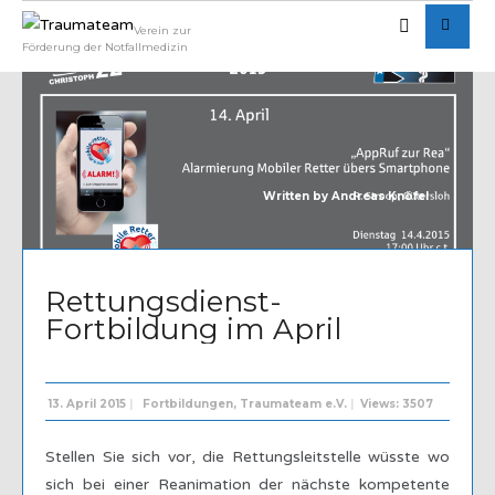
Verein zur
Förderung der Notfallmedizin
Written by
Andreas Knöfel
Rettungsdienst-
Fortbildung im April
13. April 2015
|
Fortbildungen
,
Traumateam e.V.
|
Views: 3507
Stellen Sie sich vor, die Rettungsleitstelle wüsste wo
sich bei einer Reanimation der nächste kompetente