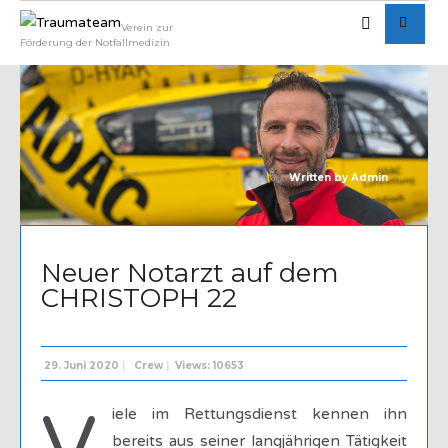
Verein zur
Förderung der Notfallmedizin
Written by
Admin
Neuer Notarzt auf dem
CHRISTOPH 22
29. Juni 2020
|
Crew
|
Views: 10653
iele im Rettungsdienst kennen ihn
bereits aus seiner langjährigen Tätigkeit