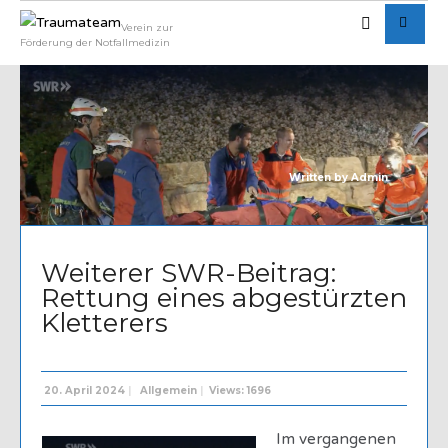
Verein zur
Förderung der Notfallmedizin
Written by
Admin
Weiterer SWR-Beitrag:
Rettung eines abgestürzten
Kletterers
20. April 2024
|
Allgemein
|
Views: 1696
Im vergangenen