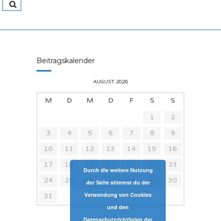
Beitragskalender
AUGUST 2026
M
D
M
D
F
S
S
1
2
3
4
5
6
7
8
9
10
11
12
13
14
15
16
17
18
19
20
21
22
23
Durch die weitere Nutzung
24
25
26
27
28
29
30
der Seite stimmst du der
Verwendung von Cookies
31
und den
Datenschutzrichtlinien der