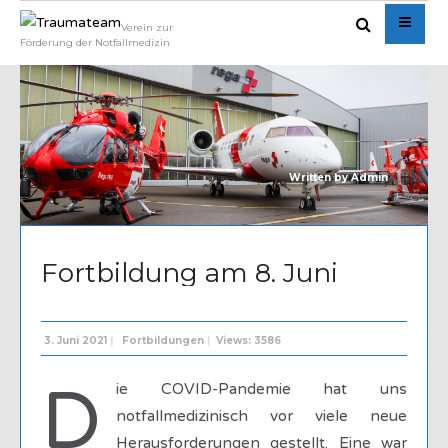
Verein zur
Förderung der Notfallmedizin
Written by
Admin
Fortbildung am 8. Juni
3. Juni 2021
|
Fortbildungen
|
Views: 3586
D
ie COVID-Pandemie hat uns
notfallmedizinisch vor viele neue
Herausforderungen gestellt. Eine war