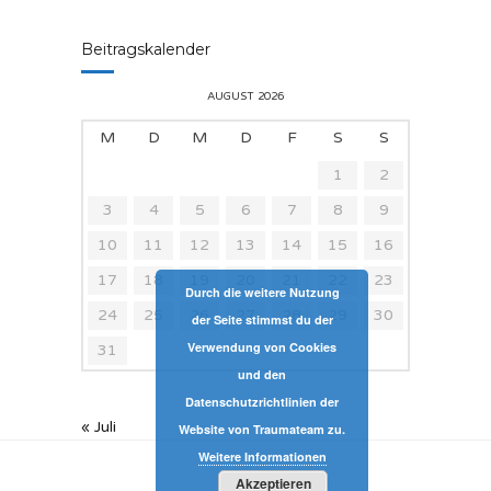
Beitragskalender
AUGUST 2026
M
D
M
D
F
S
S
1
2
3
4
5
6
7
8
9
10
11
12
13
14
15
16
17
18
19
20
21
22
23
Durch die weitere Nutzung
24
25
26
27
28
29
30
der Seite stimmst du der
Verwendung von Cookies
31
und den
Datenschutzrichtlinien der
« Juli
Website von Traumateam zu.
Weitere Informationen
Akzeptieren