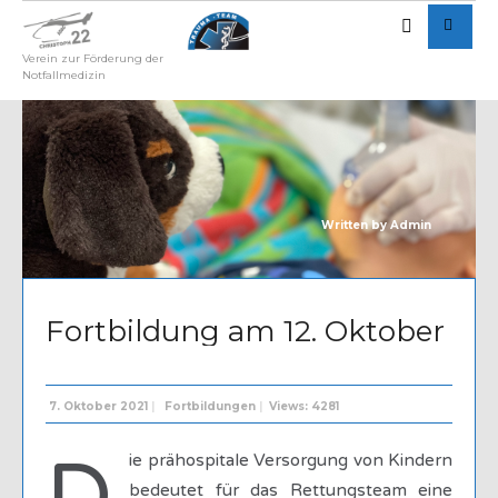
Verein zur Förderung der
Notfallmedizin
Written by
Admin
Fortbildung am 12. Oktober
7. Oktober 2021
|
Fortbildungen
|
Views: 4281
D
ie prähospitale Versorgung von Kindern
bedeutet für das Rettungsteam eine