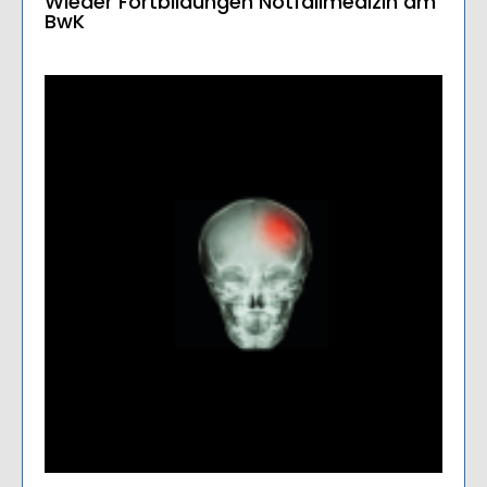
Wieder Fortbildungen Notfallmedizin am
BwK