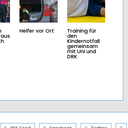
n
Helfer vor Ort
Training für
 aus
den
th
Kindernotfall
gemeinsam
mit Uni und
DRK