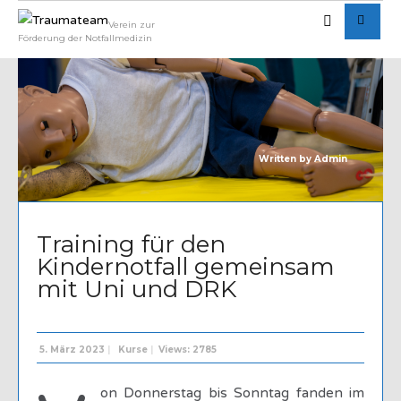
Verein zur
Förderung der Notfallmedizin
Written by
Admin
Training für den
Kindernotfall gemeinsam
mit Uni und DRK
5. März 2023
|
Kurse
|
Views: 2785
on Donnerstag bis Sonntag fanden im