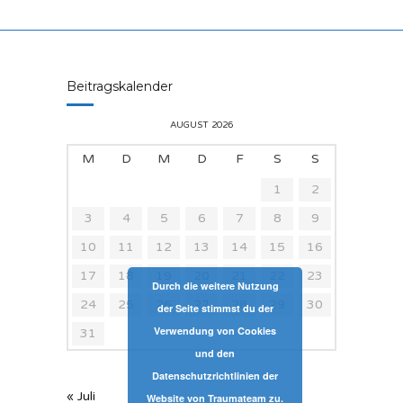
Beitragskalender
AUGUST 2026
M
D
M
D
F
S
S
1
2
3
4
5
6
7
8
9
10
11
12
13
14
15
16
17
18
19
20
21
22
23
Durch die weitere Nutzung
24
25
26
27
28
29
30
der Seite stimmst du der
Verwendung von Cookies
31
und den
Datenschutzrichtlinien der
« Juli
Website von Traumateam zu.