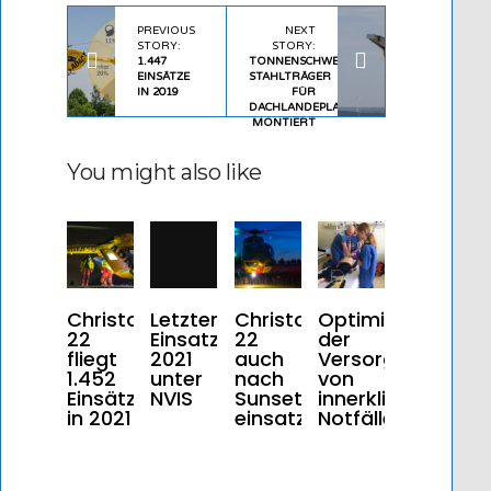
PREVIOUS
NEXT
STORY:
STORY:
1.447
TONNENSCHWERE
EINSÄTZE
STAHLTRÄGER
IN 2019
FÜR
DACHLANDEPLATZ
MONTIERT
You might also like
Christoph
Letzter
Christoph
Optimierung
22
Einsatz
22
der
fliegt
2021
auch
Versorgung
1.452
unter
nach
von
Einsätze
NVIS
Sunset
innerklinischen
in 2021
einsatzbereit
Notfällen