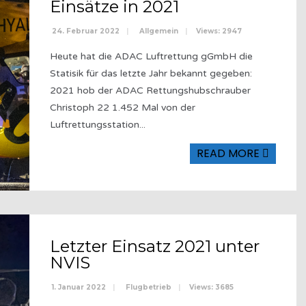
Einsätze in 2021
24. Februar 2022
|
Allgemein
|
Views: 2947
Heute hat die ADAC Luftrettung gGmbH die
Statisik für das letzte Jahr bekannt gegeben:
2021 hob der ADAC Rettungshubschrauber
Christoph 22 1.452 Mal von der
Luftrettungsstation
...
READ MORE
Letzter Einsatz 2021 unter
NVIS
1. Januar 2022
|
Flugbetrieb
|
Views: 3685