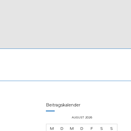
Beitragskalender
AUGUST 2026
M
D
M
D
F
S
S