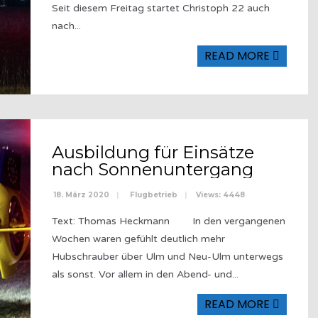
Seit diesem Freitag startet Christoph 22 auch
nach
...
READ MORE
Ausbildung für Einsätze
nach Sonnenuntergang
18. März 2020
|
Flugbetrieb
|
Views: 4448
Text: Thomas Heckmann In den vergangenen
Wochen waren gefühlt deutlich mehr
Hubschrauber über Ulm und Neu-Ulm unterwegs
als sonst. Vor allem in den Abend- und
...
READ MORE