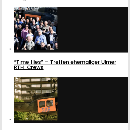
“Time flies” – Treffen ehemaliger Ulmer
RTH-Crews