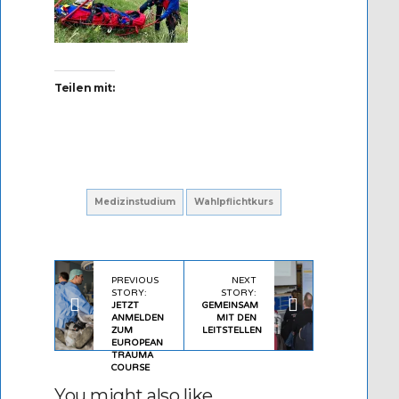
Teilen mit:
Medizinstudium
Wahlpflichtkurs
PREVIOUS
NEXT
STORY:
STORY:
JETZT
GEMEINSAM
ANMELDEN
MIT DEN
ZUM
LEITSTELLEN
EUROPEAN
TRAUMA
COURSE
You might also like