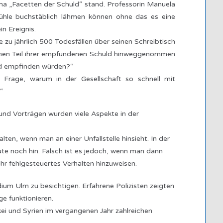
ma „Facetten der Schuld“ stand. Professorin Manuela
gefühle buchstäblich lähmen können ohne das es eine
n Ereignis.
e zu jährlich 500 Todesfällen über seinen Schreibtisch
inen Teil ihrer empfundenen Schuld hinweggenommen
uld empfinden würden?“
e Frage, warum in der Gesellschaft so schnell mit
“
und Vorträgen wurden viele Aspekte in der
ten, wenn man an einer Unfallstelle hinsieht. In der
e noch hin. Falsch ist es jedoch, wenn man dann
ihr fehlgesteuertes Verhalten hinzuweisen.
ium Ulm zu besichtigen. Erfahrene Polizisten zeigten
ge funktionieren.
ei und Syrien im vergangenen Jahr zahlreichen