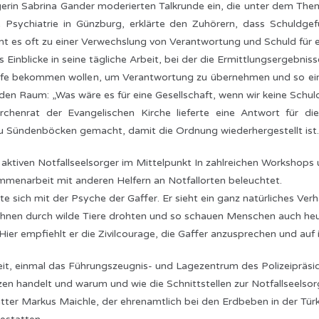
rin Sabrina Gander moderierten Talkrunde ein, die unter dem The
che Psychiatrie in Günzburg, erklärte den Zuhörern, dass Schuld
 es oft zu einer Verwechslung von Verantwortung und Schuld für ei
Einblicke in seine tägliche Arbeit, bei der die Ermittlungsergebniss
trafe bekommen wollen, um Verantwortung zu übernehmen und so e
 den Raum: „Was wäre es für eine Gesellschaft, wenn wir keine Sch
chenrat der Evangelischen Kirche lieferte eine Antwort für di
u Sündenböcken gemacht, damit die Ordnung wiederhergestellt ist.
ktiven Notfallseelsorger im Mittelpunkt In zahlreichen Workshops 
mmenarbeit mit anderen Helfern an Notfallorten beleuchtet.
sich mit der Psyche der Gaffer. Er sieht ein ganz natürliches Verhal
ihnen durch wilde Tiere drohten und so schauen Menschen auch heut
Hier empfiehlt er die Zivilcourage, die Gaffer anzusprechen und auf 
it, einmal das Führungszeugnis- und Lagezentrum des Polizeipräsid
zen handelt und warum und wie die Schnittstellen zur Notfallseelsor
ter Markus Maichle, der ehrenamtlich bei den Erdbeben in der Türk