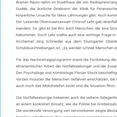
Breiten Raum nahm im Stadthaus die von Radiopreistränge
Dudek, die ärztliche Direktorin der Klinik für Forensis
körperliche Ursache für diese Lähmungen gibt. Auch kommt
Der Leitende Oberstaatsanwalt Christof Lehr gab ebenfalls 
wandern. So gibt es bei ihm auch Menschen, die eine S
bekommen. Doch Lehr stellte auch eine wichtige Frage in
Kirchenrat Jörg Schneider aus dem Stuttgarter Oberkir
Schuldzuschreibungen ist: „Es werden schnell Menschen z
Für das Nachmittagsprogramm stand die Fortbildung der a
ehrenamtlichen Arbeit der Notfallseelsorger und der Zusa
Der Psychologe und Kriminologe Florian Stock beschäftigte 
Vorzeit mussten die Menschen Gefahren einschätzen, die 
auch noch das Mobiltelefon zückt und die Situation filmt. 
Die Notfallseelsorger bekamen auch die seltene Gelegenhe
an einem konkreten Einsatz, wie die Polizei bei Großeinsät
Die würdevolle Versorgung von Verstorbenen zeigte Bestat