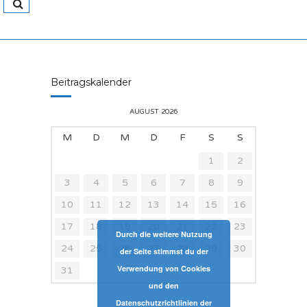
Beitragskalender
AUGUST 2026
M
D
M
D
F
S
S
1
2
3
4
5
6
7
8
9
10
11
12
13
14
15
16
17
18
19
20
21
22
23
Durch die weitere Nutzung
24
25
26
27
28
29
30
der Seite stimmst du der
Verwendung von Cookies
31
und den
Datenschutzrichtlinien der