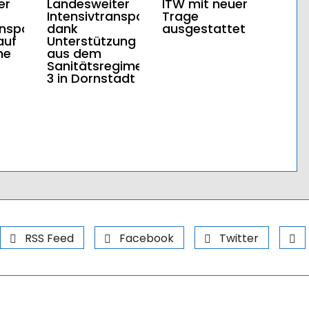
er
Landesweiter
ITW mit neuer
Intensivtransport
Trage
ansportkurs
dank
ausgestattet
auf
Unterstützung
he
aus dem
Sanitätsregiment
3 in Dornstadt
RSS Feed
Facebook
Twitter