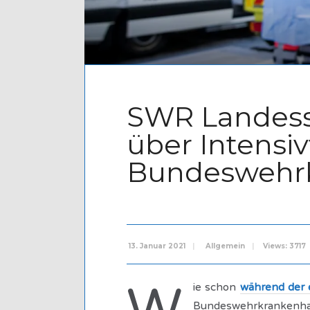
SWR Landess
über Intensi
Bundeswehr
13. Januar 2021
|
Allgemein
|
Views: 3717
ie schon
während der 
Bundeswehrkranken