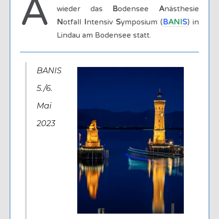
A
wieder das
B
odensee
A
nästhesie
N
otfall
I
ntensiv
S
ymposium (
B
ANI
S
) in
Lindau am Bodensee statt.
BANIS
5./6.
Mai
2023