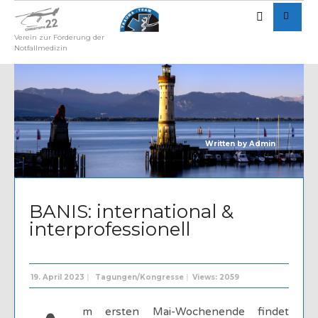
Verein zur Förderung der
Notfallmedizin
Written by
Admin
BANIS: international &
interprofessionell
19. April 2023
|
Tagungen/Kongresse
|
Views: 2059
m ersten Mai-Wochenende findet