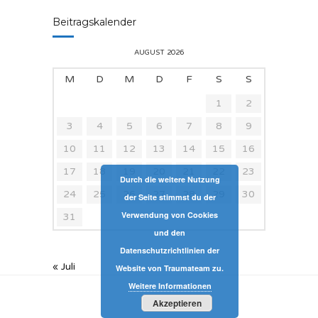
Beitragskalender
AUGUST 2026
M
D
M
D
F
S
S
1
2
3
4
5
6
7
8
9
10
11
12
13
14
15
16
17
18
19
20
21
22
23
Durch die weitere Nutzung
24
25
26
27
28
29
30
der Seite stimmst du der
Verwendung von Cookies
31
und den
Datenschutzrichtlinien der
« Juli
Website von Traumateam zu.
Weitere Informationen
Akzeptieren