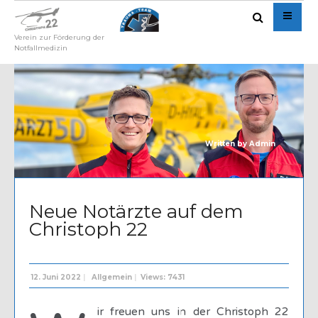
Verein zur Förderung der
Notfallmedizin
Written by
Admin
Neue Notärzte auf dem
Christoph 22
12. Juni 2022
|
Allgemein
|
Views: 7431
ir freuen uns in der Christoph 22