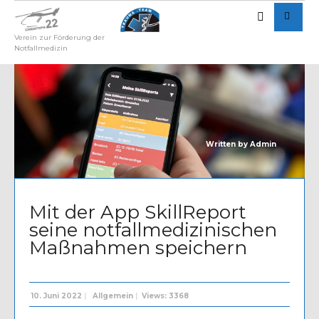
Verein zur Förderung der
Notfallmedizin
Written by
Admin
Mit der App SkillReport
seine notfallmedizinischen
Maßnahmen speichern
10. Juni 2022
|
Allgemein
|
Views: 3368