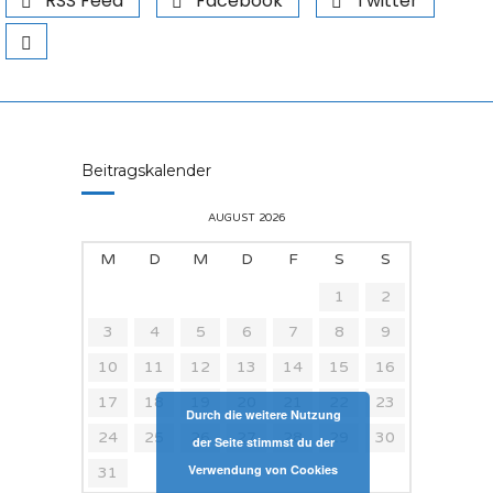
RSS Feed
Facebook
Twitter
Beitragskalender
AUGUST 2026
M
D
M
D
F
S
S
1
2
3
4
5
6
7
8
9
10
11
12
13
14
15
16
17
18
19
20
21
22
23
Durch die weitere Nutzung
24
25
26
27
28
29
30
der Seite stimmst du der
Verwendung von Cookies
31