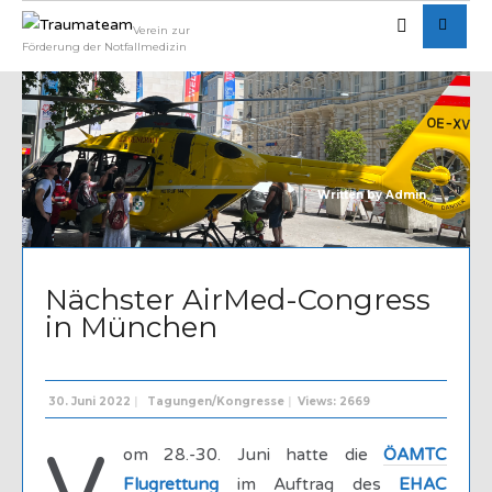
Verein zur
Förderung der Notfallmedizin
Written by
Admin
Nächster AirMed-Congress
in München
30. Juni 2022
|
Tagungen/Kongresse
|
Views: 2669
om 28.-30. Juni hatte die
ÖAMTC
Flugrettung
im Auftrag des
EHAC