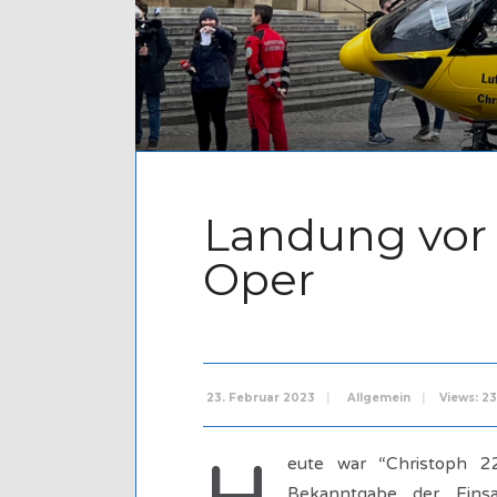
Landung vor 
Oper
23. Februar 2023
|
Allgemein
|
Views: 2
eute war “Christoph 2
Bekanntgabe der Eins