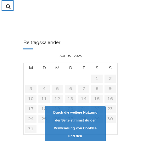
Beitragskalender
AUGUST 2026
M
D
M
D
F
S
S
1
2
3
4
5
6
7
8
9
10
11
12
13
14
15
16
17
18
19
20
21
22
23
Durch die weitere Nutzung
24
25
26
27
28
29
30
der Seite stimmst du der
Verwendung von Cookies
31
und den