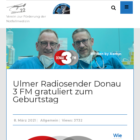
Verein zur Förderung der
Notfallmedizin
Written by
Admin
Ulmer Radiosender Donau
3 FM gratuliert zum
Geburtstag
8. März 2021
|
Allgemein
|
Views: 3732
Wie