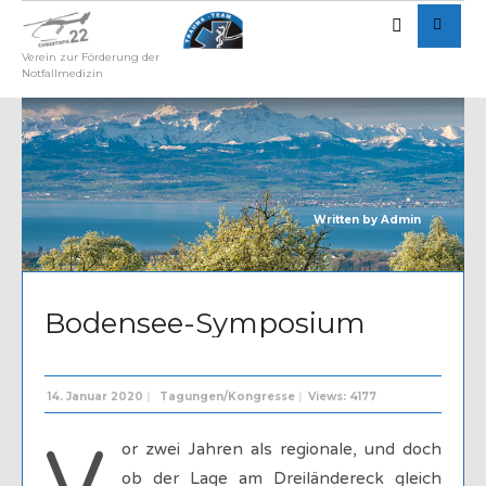
Verein zur Förderung der
Notfallmedizin
Written by
Admin
Bodensee-Symposium
14. Januar 2020
|
Tagungen/Kongresse
|
Views: 4177
V
or zwei Jahren als regionale, und doch
ob der Lage am Dreiländereck gleich