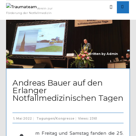
Verein zur
Förderung der Notfallmedizin
Written by
Admin
Andreas Bauer auf den
Erlanger
Notfallmedizinischen Tagen
1. Mai 2022
|
Tagungen/Kongresse
|
Views: 2361
m Freitag und Samstag fanden die 25.